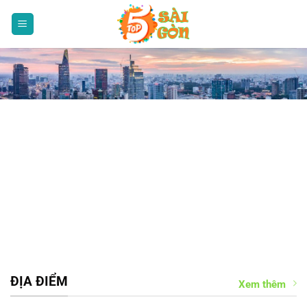
Bỏ
qua
nội
dung
ĐỊA ĐIỂM
Xem thêm