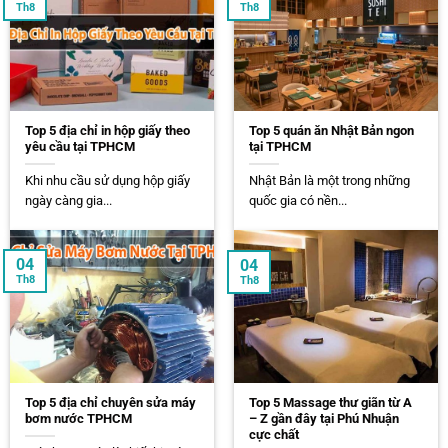
Th8
Th8
Top 5 địa chỉ in hộp giấy theo
Top 5 quán ăn Nhật Bản ngon
yêu cầu tại TPHCM
tại TPHCM
Khi nhu cầu sử dụng hộp giấy
Nhật Bản là một trong những
ngày càng gia...
quốc gia có nền...
04
04
Th8
Th8
Top 5 địa chỉ chuyên sửa máy
Top 5 Massage thư giãn từ A
bơm nước TPHCM
– Z gần đây tại Phú Nhuận
cực chất