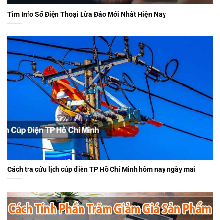
Tìm Info Số Điện Thoại Lừa Đảo Mới Nhất Hiện Nay
Cách tra cứu lịch cúp điện TP Hồ Chí Minh hôm nay ngày mai