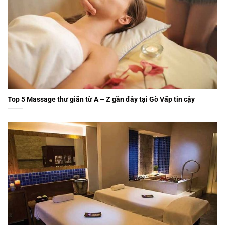
Top 5 Massage thư giãn từ A – Z gần đây tại Gò Vấp tin cậy