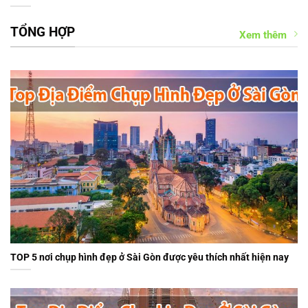
TỔNG HỢP
Xem thêm
TOP 5 nơi chụp hình đẹp ở Sài Gòn được yêu thích nhất hiện nay