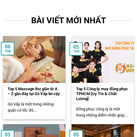
BÀI VIẾT MỚI NHẤT
06
05
Th8
Th8
Top 5 Massage thư giãn từ A
Top 5 Công ty may đồng phục
– Z gần đây tại Gò Vấp tin cậy
TPHCM [Uy Tín & Chất
Lượng]
Gò Vấp là một trong những
Đồng phục công ty là một
quận có tốc độ...
trong những điểm nhấn giúp...
05
05