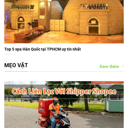
Top 5 spa Hàn Quốc tại TPHCM uy tín nhất
MẸO VẶT
Xem thêm