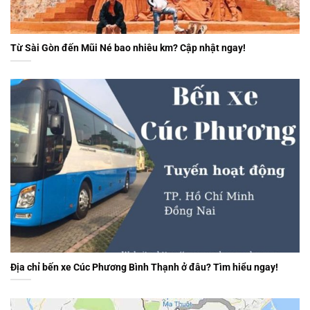
Từ Sài Gòn đến Mũi Né bao nhiêu km? Cập nhật ngay!
Địa chỉ bến xe Cúc Phương Bình Thạnh ở đâu? Tìm hiểu ngay!