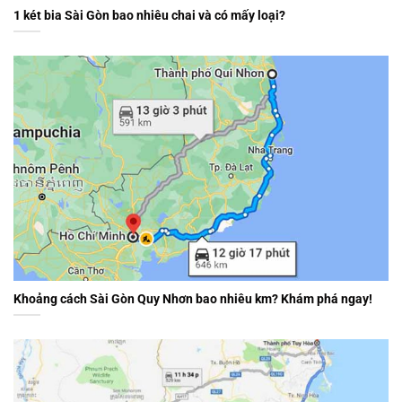
1 két bia Sài Gòn bao nhiêu chai và có mấy loại?
Khoảng cách Sài Gòn Quy Nhơn bao nhiêu km? Khám phá ngay!