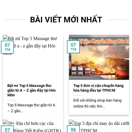
BÀI VIẾT MỚI NHẤT
07
07
Th8
Th8
Bật mí Top 5 Massage thư
Top 5 đơn vị vận chuyển hàng
giãn từ A – Z gần đây tại Hóc
hóa hàng đầu tại TPHCM
Môn
Đối với những shop bán hàng
Top 5 Massage thư giãn từ A
online thì việc tìm...
– Z gần...
06
07