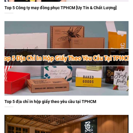
Top 5 Công ty may đồng phục TPHCM [Uy Tín & Chất Lượng]
Top 5 địa chỉ in hộp giấy theo yêu cầu tại TPHCM