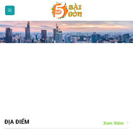
Bỏ
qua
nội
dung
ĐỊA ĐIỂM
Xem thêm