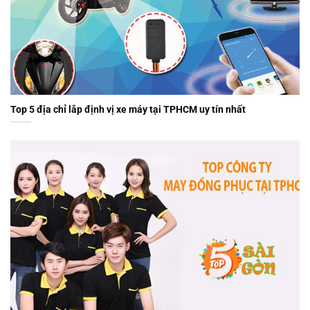
Top 5 địa chỉ lắp định vị xe máy tại TPHCM uy tín nhất