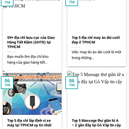
Th8
Th8
59+ địa chỉ bưu cục của Giao
Top 5 địa chỉ may áo dài cưới
Hàng Tiết Kiệm (GHTK) tại
đẹp ở TPHCM
TPHCM
Việc may do áo dài cưới là một
Bạn muốn tìm địa chỉ kho
trong những...
hàng của giao hàng tiết...
06
06
Th8
Th8
Top 5 địa chỉ lắp định vị xe
Top 5 Massage thư giãn từ A
máy tại TPHCM uy tín nhất
– Z gần đây tại Gò Vấp tin cậy