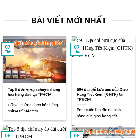
BÀI VIẾT MỚI NHẤT
07
07
Th8
Th8
Top 5 đơn vị vận chuyển hàng
59+ địa chỉ bưu cục của Giao
hóa hàng đầu tại TPHCM
Hàng Tiết Kiệm (GHTK) tại
TPHCM
Đối với những shop bán hàng
Bạn muốn tìm địa chỉ kho
online thì việc tìm...
hàng của giao hàng tiết...
06
06