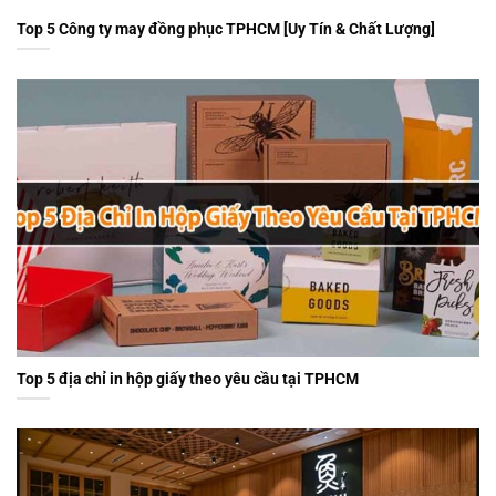
Top 5 Công ty may đồng phục TPHCM [Uy Tín & Chất Lượng]
Top 5 địa chỉ in hộp giấy theo yêu cầu tại TPHCM