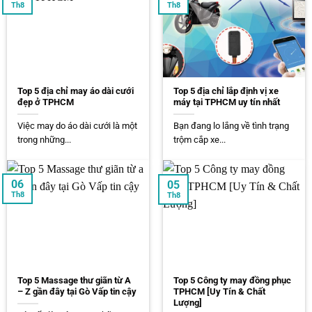
Th8
Th8
Top 5 địa chỉ may áo dài cưới
Top 5 địa chỉ lắp định vị xe
đẹp ở TPHCM
máy tại TPHCM uy tín nhất
Việc may do áo dài cưới là một
Bạn đang lo lắng về tình trạng
trong những...
trộm cắp xe...
06
05
Th8
Th8
Top 5 Massage thư giãn từ A
Top 5 Công ty may đồng phục
– Z gần đây tại Gò Vấp tin cậy
TPHCM [Uy Tín & Chất
Lượng]