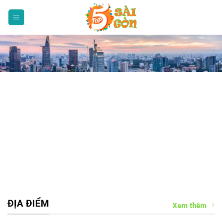
Bỏ
qua
nội
dung
ĐỊA ĐIỂM
Xem thêm