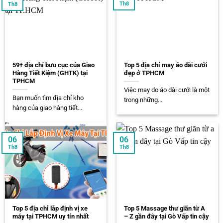
Th8
Th8
59+ địa chỉ bưu cục của Giao
Top 5 địa chỉ may áo dài cưới
Hàng Tiết Kiệm (GHTK) tại
đẹp ở TPHCM
TPHCM
Việc may do áo dài cưới là một
Bạn muốn tìm địa chỉ kho
trong những...
hàng của giao hàng tiết...
06
06
Th8
Th8
Top 5 địa chỉ lắp định vị xe
Top 5 Massage thư giãn từ A
máy tại TPHCM uy tín nhất
– Z gần đây tại Gò Vấp tin cậy