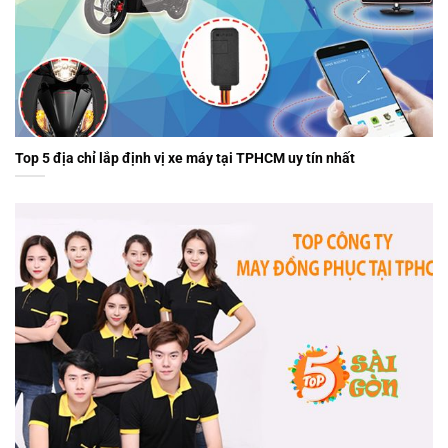
Top 5 địa chỉ lắp định vị xe máy tại TPHCM uy tín nhất