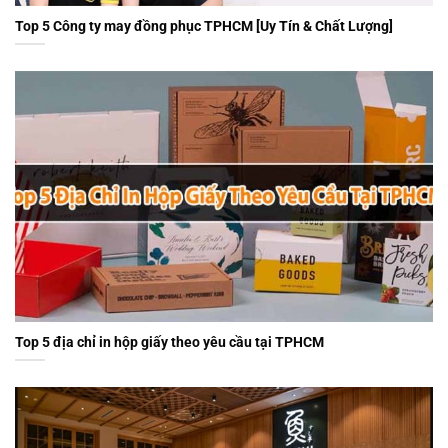
Top 5 Công ty may đồng phục TPHCM [Uy Tín & Chất Lượng]
Top 5 địa chỉ in hộp giấy theo yêu cầu tại TPHCM