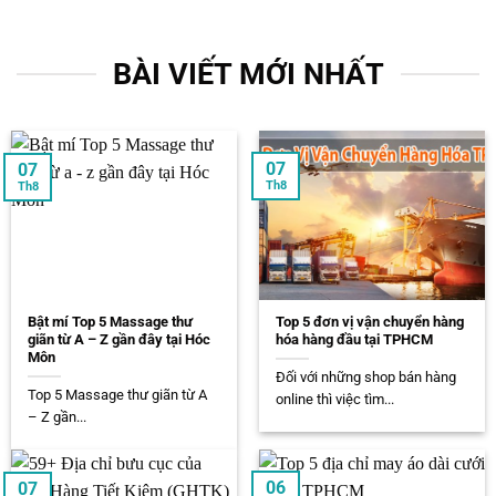
BÀI VIẾT MỚI NHẤT
07
07
Th8
Th8
Bật mí Top 5 Massage thư
Top 5 đơn vị vận chuyển hàng
giãn từ A – Z gần đây tại Hóc
hóa hàng đầu tại TPHCM
Môn
Đối với những shop bán hàng
Top 5 Massage thư giãn từ A
online thì việc tìm...
– Z gần...
06
07