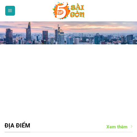
Bỏ
qua
nội
dung
ĐỊA ĐIỂM
Xem thêm