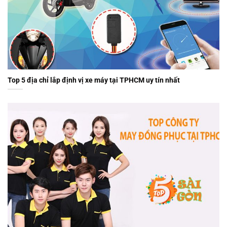
Top 5 địa chỉ lắp định vị xe máy tại TPHCM uy tín nhất