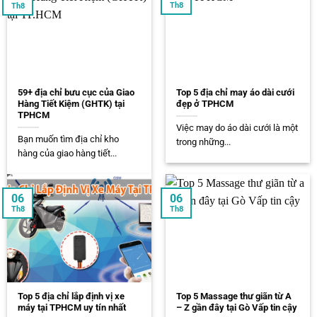
Th8
Th8
59+ địa chỉ bưu cục của Giao
Top 5 địa chỉ may áo dài cưới
Hàng Tiết Kiệm (GHTK) tại
đẹp ở TPHCM
TPHCM
Việc may do áo dài cưới là một
Bạn muốn tìm địa chỉ kho
trong những...
hàng của giao hàng tiết...
06
06
Th8
Th8
Top 5 địa chỉ lắp định vị xe
Top 5 Massage thư giãn từ A
máy tại TPHCM uy tín nhất
– Z gần đây tại Gò Vấp tin cậy