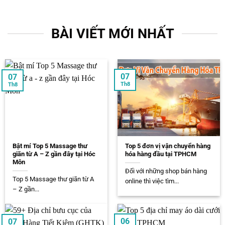
BÀI VIẾT MỚI NHẤT
07
07
Th8
Th8
Bật mí Top 5 Massage thư
Top 5 đơn vị vận chuyển hàng
giãn từ A – Z gần đây tại Hóc
hóa hàng đầu tại TPHCM
Môn
Đối với những shop bán hàng
Top 5 Massage thư giãn từ A
online thì việc tìm...
– Z gần...
06
07