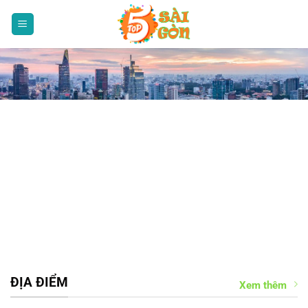
Bỏ
qua
nội
dung
ĐỊA ĐIỂM
Xem thêm