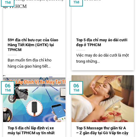
Th8
Th8
59+ địa chỉ bưu cục của Giao
Top 5 địa chỉ may áo dài cưới
Hàng Tiết Kiệm (GHTK) tại
đẹp ở TPHCM
TPHCM
Việc may do áo dài cưới là một
Bạn muốn tìm địa chỉ kho
trong những...
hàng của giao hàng tiết...
06
06
Th8
Th8
Top 5 địa chỉ lắp định vị xe
Top 5 Massage thư giãn từ A
máy tại TPHCM uy tín nhất
– Z gần đây tại Gò Vấp tin cậy