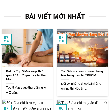
BÀI VIẾT MỚI NHẤT
07
07
Th8
Th8
Bật mí Top 5 Massage thư
Top 5 đơn vị vận chuyển hàng
giãn từ A – Z gần đây tại Hóc
hóa hàng đầu tại TPHCM
Môn
Đối với những shop bán hàng
Top 5 Massage thư giãn từ A
online thì việc tìm...
– Z gần...
06
07