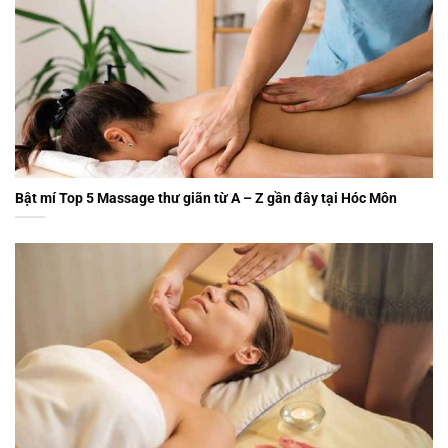
Bật mí Top 5 Massage thư giãn từ A – Z gần đây tại Hóc Môn