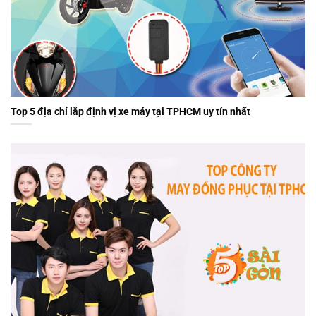
Top 5 địa chỉ lắp định vị xe máy tại TPHCM uy tín nhất