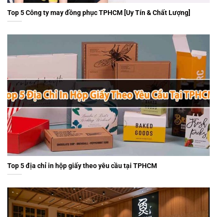
Top 5 Công ty may đồng phục TPHCM [Uy Tín & Chất Lượng]
Top 5 địa chỉ in hộp giấy theo yêu cầu tại TPHCM