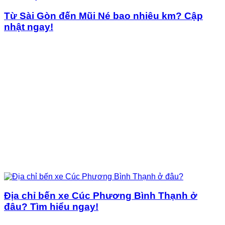
Từ Sài Gòn đến Mũi Né bao nhiêu km? Cập
nhật ngay!
Địa chỉ bến xe Cúc Phương Bình Thạnh ở
đâu? Tìm hiểu ngay!