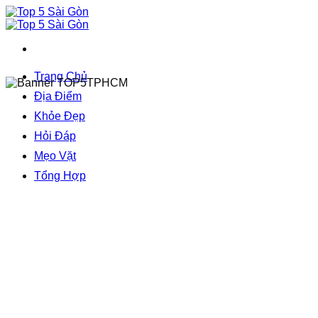
Bỏ
qua
nội
dung
Trang Chủ
Địa Điểm
Khỏe Đẹp
Hỏi Đáp
Mẹo Vặt
Tổng Hợp