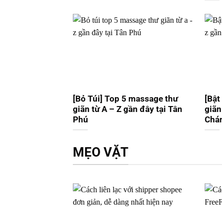
[Bỏ Túi] Top 5 massage thư
[Bật
giãn từ A – Z gần đây tại Tân
giãn
Phú
Chá
MẸO VẶT