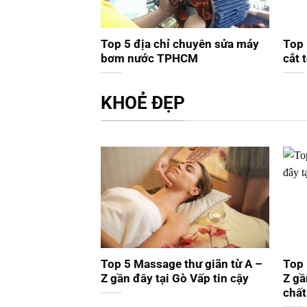
Top 5 địa chỉ chuyên sửa máy
Top 
bơm nước TPHCM
cắt 
KHOẺ ĐẸP
Top 5 Massage thư giãn từ A –
Top 
Z gần đây tại Gò Vấp tin cậy
Z gầ
chất