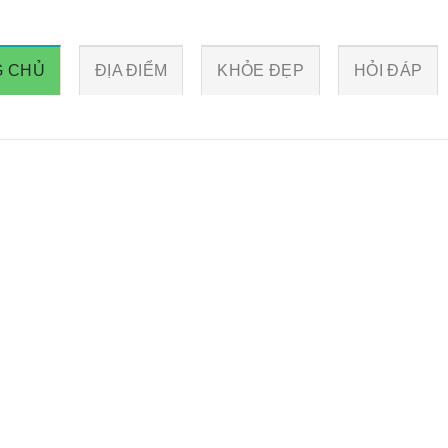
G CHỦ
ĐỊA ĐIỂM
KHỎE ĐẸP
HỎI ĐÁP