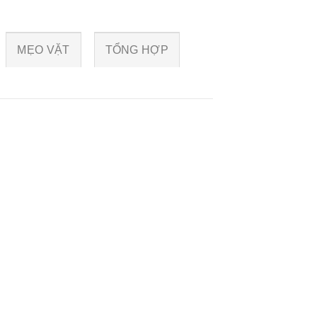
MẸO VẶT
TỔNG HỢP