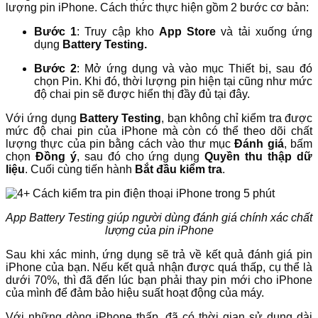
lượng pin iPhone. Cách thức thực hiện gồm 2 bước cơ bản:
Bước 1
: Truy cập kho
App Store
và tải xuống ứng
dụng
Battery Testing.
Bước 2
: Mở ứng dụng và vào mục Thiết bị, sau đó
chọn Pin. Khi đó, thời lượng pin hiện tại cũng như mức
độ chai pin sẽ được hiển thị đầy đủ tại đây.
Với ứng dụng
Battery Testing
, bạn không chỉ kiểm tra được
mức độ chai pin của iPhone mà còn có thể theo dõi chất
lượng thực của pin bằng cách vào thư mục
Đánh giá
, bấm
chọn
Đồng ý
, sau đó cho ứng dụng
Quyền thu thập dữ
liệu
. Cuối cùng tiến hành
Bắt đầu kiểm tra
.
App Battery Testing giúp người dùng đánh giá chính xác chất
lượng của pin iPhone
Sau khi xác minh, ứng dụng sẽ trả về kết quả đánh giá pin
iPhone của bạn. Nếu kết quả nhận được quá thấp, cụ thể là
dưới 70%, thì đã đến lúc bạn phải thay pin mới cho iPhone
của mình để đảm bảo hiệu suất hoạt động của máy.
Với những dòng iPhone thấp, đã có thời gian sử dụng dài