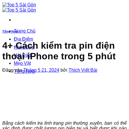
Bỏ
qua
nội
dung
Trang Chủ
Tổng Hợp
Địa Điểm
4+ Cách kiểm tra pin điện
Khỏe Đẹp
thoại iPhone trong 5 phút
Hỏi Đáp
Mẹo Vặt
Đăng vào
Tháng 5 21, 2024
bởi
Thích Viết Bài
Tổng Hợp
Bằng cách kiểm tra tình trạng pin thường xuyên, bạn có thể
xác định được chất lượng pin hiện tại và biết được khi nào