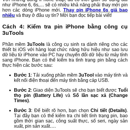
như iPhone 6, 6s,… sẽ có nhiều khả năng phải thay mới pin
hơn các dòng iPhone mới.
Thay pin iPhone 6s giá bao
nhiêu
và thay ở đâu uy tín? Mời bạn đọc tiếp bài viết!
Cách 4: Kiểm tra pin iPhone bằng công cụ
3uTools
Phần mềm
3uTools
là công cụ sinh ra dành riêng cho các
thiết bị iOS với hàng loạt chức năng hữu hiệu như sao lưu
dữ liệu từ iPhone vào PC hay chuyển đổi dữ liệu từ máy tính
sang iPhone. Bạn có thể kiểm tra tình trạng pin bằng cách
thực hiện các bước sau:
Bước 1
: Tải xuống phần mềm
3uTool
vào máy tính và
kết nối điện thoại đến máy tính bằng cáp USB.
Bước 2
: Giao diện 3uTools sẽ cho bạn biết được
Tuổi
thọ pin (Battery Life)
và
Số lần sạc xả (Change
Times)
.
Bước 3
: Để biết rõ hơn, bạn chọn
Chi tiết (Details)
.
Tại đây bạn có thể kiểm tra chi tiết tình trạng pin, bao
gồm thời gian sạc, công suất thực, số seri, ngày sản
xuất, pin sản xuất….