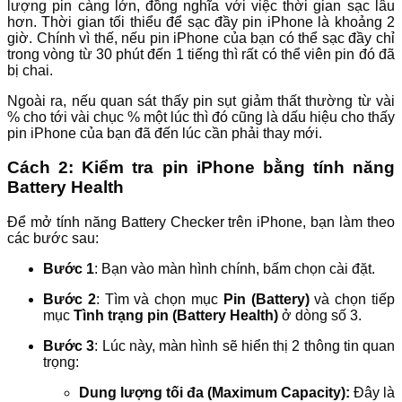
lượng pin càng lớn, đồng nghĩa với việc thời gian sạc lâu
hơn. Thời gian tối thiểu để sạc đầy pin iPhone là khoảng 2
giờ. Chính vì thế, nếu pin iPhone của bạn có thể sạc đầy chỉ
trong vòng từ 30 phút đến 1 tiếng thì rất có thể viên pin đó đã
bị chai.
Ngoài ra, nếu quan sát thấy pin sụt giảm thất thường từ vài
% cho tới vài chục % một lúc thì đó cũng là dấu hiệu cho thấy
pin iPhone của bạn đã đến lúc cần phải thay mới.
Cách 2: Kiểm tra pin iPhone bằng tính năng
Battery Health
Để mở tính năng Battery Checker trên iPhone, bạn làm theo
các bước sau:
Bước 1
: Bạn vào màn hình chính, bấm chọn cài đặt.
Bước 2
: Tìm và chọn mục
Pin (Battery)
và chọn tiếp
mục
Tình trạng pin (Battery Health)
ở dòng số 3.
Bước 3
: Lúc này, màn hình sẽ hiển thị 2 thông tin quan
trọng:
Dung lượng tối đa (Maximum Capacity):
Đây là