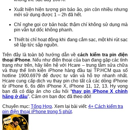
Xuất hiện hiện tượng pin báo ảo, pin còn nhiều nhưng
mới sử dụng được 1 – 2h đã hết.
Chỉ nghe gọi cơ bản hoặc thậm chí không sử dụng mà
pin vẫn tụt dốc không phanh.
Thiết bị chỉ hoạt động khi đang cắm sạc, một khi rút sạc
sẽ lập tức sập nguồn.
Trên đây là toàn bộ hướng dẫn về
cách kiểm tra pin điện
thoại iPhone
. Nếu như điện thoại của bạn đang gặp các tình
trạng như trên, hãy liên hệ với Hcare – trung tâm sửa chữa
và thay thế linh kiện iPhone hàng đầu tại TP.HCM qua số
hotline 1900.6979 để được tư vấn và hỗ trợ nhanh nhất.
Hcare cung cấp dịch vụ thay pin cho tất cả các dòng iPhone
từ iPhone 6, 6s đến iPhone X, iPhone 11, 12, 13. Hy vọng
bạn đã có đáp án cho câu hỏi “
thay pin iPhone X chính
hãng ở đâu
”. Cảm ơn bạn đọc đã theo dõi!
Chuyên mục:
Tổng Hợp
. Xem lại bài viết:
4+ Cách kiểm tra
pin điện thoại iPhone trong 5 phút
.