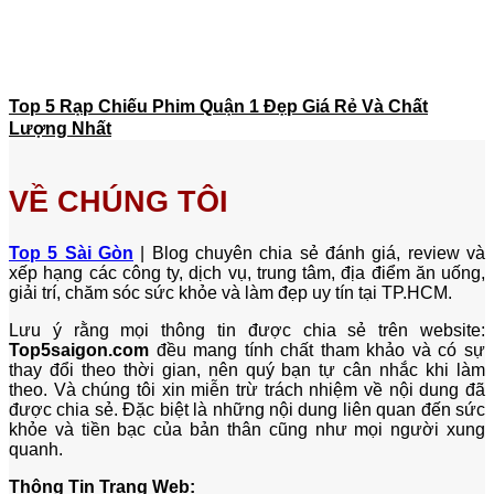
Top 5 Rạp Chiếu Phim Quận 1 Đẹp Giá Rẻ Và Chất
Lượng Nhất
VỀ CHÚNG TÔI
Top 5 Sài Gòn
| Blog chuyên chia sẻ đánh giá, review và
xếp hạng các công ty, dịch vụ, trung tâm, địa điểm ăn uống,
giải trí, chăm sóc sức khỏe và làm đẹp uy tín tại TP.HCM.
Lưu ý rằng mọi thông tin được chia sẻ trên website:
Top5saigon.com
đều mang tính chất tham khảo và có sự
thay đổi theo thời gian, nên quý bạn tự cân nhắc khi làm
theo. Và chúng tôi xin miễn trừ trách nhiệm về nội dung đã
được chia sẻ. Đặc biệt là những nội dung liên quan đến sức
khỏe và tiền bạc của bản thân cũng như mọi người xung
quanh.
Thông Tin Trang Web: