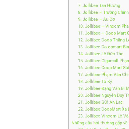
7. Jollibee Tân Hương
8. Jollibee – Trường Chinh
9. Jollibee – Âu Cơ
10. Jollibee – Vincom Pha
11. Jollibee – Coop Mart 
12. Jollibee Coop Thắng L
13. Jollibee Co.opmart Bìn
14. Jollibee Lê Đức Thọ
15. Jollibee Gigamall Ph
16. Jollibee Coop Mart S
17. Jollibee Phạm Văn Chi
18. Jollibee Tô Ký
19. Jollibee Đặng Văn Bi 
20. Jollibee Nguyễn Duy Tr
21. Jollibee GO! An Lạc
22. Jollibee CoopMart Xa
23. Jollibee Vincom Lê Vă
Những câu hỏi thường gặp về 