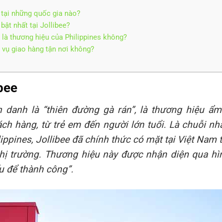
 tại những quốc gia nào?
bật nhất tại Jollibee?
i là thương hiệu của Philippines không?
h vụ giao hàng tận nơi không?
ibee
danh là “thiên đường gà rán”, là thương hiệu ẩm
ch hàng, từ trẻ em đến người lớn tuổi. Là chuỗi n
ilippines, Jollibee đã chính thức có mặt tại Việt Na
hị trường. Thương hiệu này được nhận diện qua hì
u để thành công”.