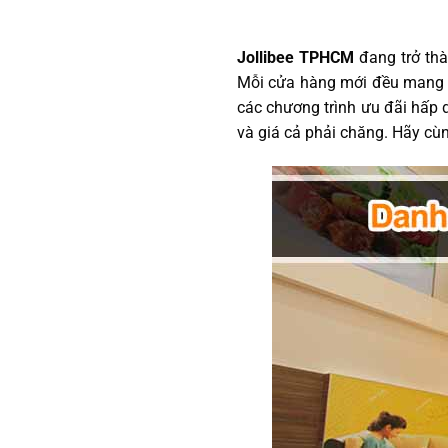
Jollibee TPHCM
đang trở thà
Mỗi cửa hàng mới đều mang đế
các chương trình ưu đãi hấp
và giá cả phải chăng. Hãy cù