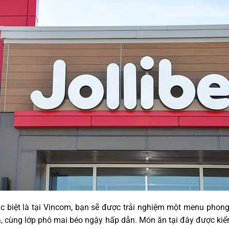
ặc biệt là tại Vincom, bạn sẽ được trải nghiệm một menu phon
, cùng lớp phô mai béo ngậy hấp dẫn. Món ăn tại đây được ki