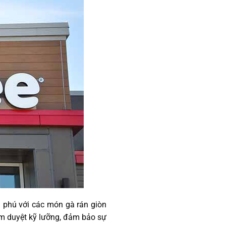
g phú với các món gà rán giòn
ểm duyệt kỹ lưỡng, đảm bảo sự