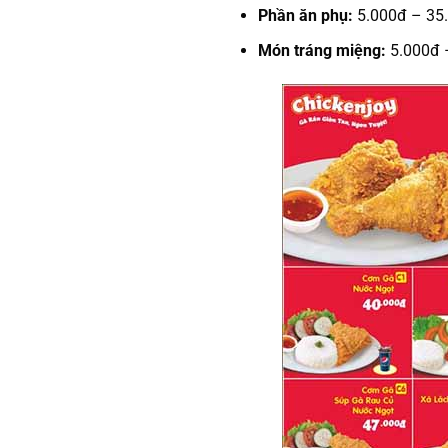
Phần ăn phụ:
5.000đ – 35
Món tráng miệng:
5.000đ 