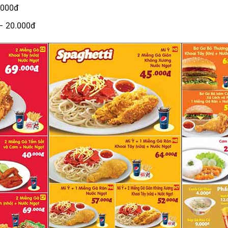
.000đ
– 20.000đ