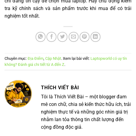
chỉ đáng tin cậy để chọn mua laptop. Hãy chủ động kiểm
tra kỹ chính sách và sản phẩm trước khi mua để có trải
nghiệm tốt nhất.
Chuyên mục:
Địa Điểm
,
Cập Nhật
. Xem lại bài viết:
Laptopworld có uy tín
không? Đánh giá chi tiết từ A đến Z
.
THÍCH VIẾT BÀI
Tôi là Thích Viết Bài – một blogger đam
mê con chữ, chia sẻ kiến thức hữu ích, trải
nghiệm thực tế và những góc nhìn giá trị
nhằm lan tỏa thông tin chất lượng đến
cộng đồng độc giả.