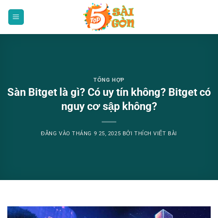
Bỏ
qua
nội
dung
TỔNG HỢP
Sàn Bitget là gì? Có uy tín không? Bitget có
nguy cơ sập không?
ĐĂNG VÀO
THÁNG 9 25, 2025
BỞI
THÍCH VIẾT BÀI