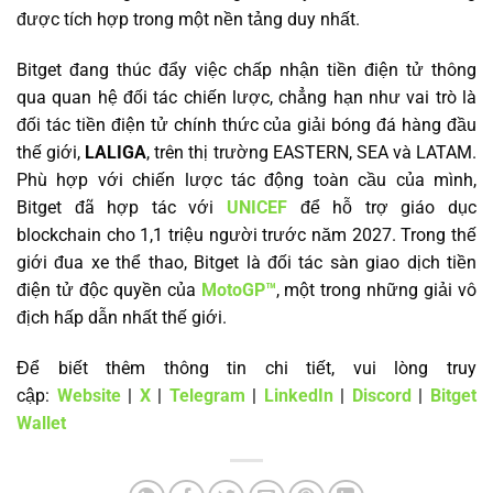
được tích hợp trong một nền tảng duy nhất.
Bitget đang thúc đẩy việc chấp nhận tiền điện tử thông
qua quan hệ đối tác chiến lược, chẳng hạn như vai trò là
đối tác tiền điện tử chính thức của giải bóng đá hàng đầu
thế giới,
LALIGA
, trên thị trường EASTERN, SEA và LATAM.
Phù hợp với chiến lược tác động toàn cầu của mình,
Bitget đã hợp tác với
UNICEF
để hỗ trợ giáo dục
blockchain cho 1,1 triệu người trước năm 2027. Trong thế
giới đua xe thể thao, Bitget là đối tác sàn giao dịch tiền
điện tử độc quyền của
MotoGP™
, một trong những giải vô
địch hấp dẫn nhất thế giới.
Để biết thêm thông tin chi tiết, vui lòng truy
cập:
Website
|
X
|
Telegram
|
LinkedIn
|
Discord
|
Bitget
Wallet