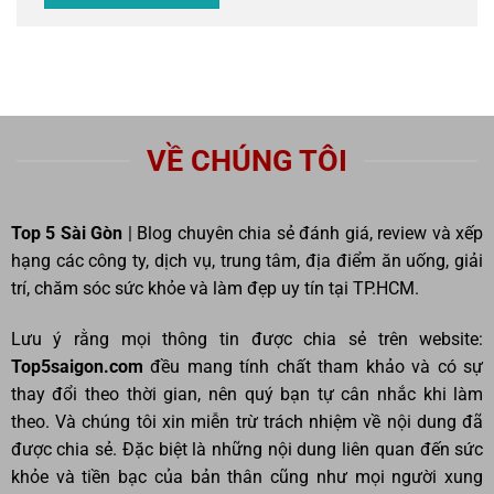
VỀ CHÚNG TÔI
Top 5 Sài Gòn
| Blog chuyên chia sẻ đánh giá, review và xếp
hạng các công ty, dịch vụ, trung tâm, địa điểm ăn uống, giải
trí, chăm sóc sức khỏe và làm đẹp uy tín tại TP.HCM.
Lưu ý rằng mọi thông tin được chia sẻ trên website:
Top5saigon.com
đều mang tính chất tham khảo và có sự
thay đổi theo thời gian, nên quý bạn tự cân nhắc khi làm
theo. Và chúng tôi xin miễn trừ trách nhiệm về nội dung đã
được chia sẻ. Đặc biệt là những nội dung liên quan đến sức
khỏe và tiền bạc của bản thân cũng như mọi người xung