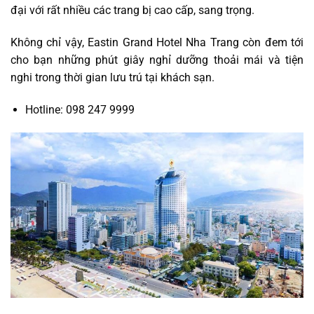
đại với rất nhiều các trang bị cao cấp, sang trọng.
Không chỉ vậy, Eastin Grand Hotel Nha Trang còn đem tới
cho bạn những phút giây nghỉ dưỡng thoải mái và tiện
nghi trong thời gian lưu trú tại khách sạn.
Hotline: 098 247 9999