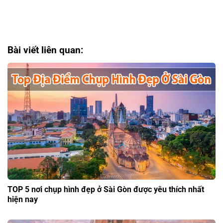
Bài viết liên quan:
TOP 5 nơi chụp hình đẹp ở Sài Gòn được yêu thích nhất
hiện nay