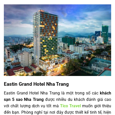
Eastin Grand Hotel Nha Trang
Eastin Grand Hotel Nha Trang là một trong số các
khách
sạn 5 sao Nha Trang
được nhiều du khách đánh giá cao
với chất lượng dịch vụ tốt mà
Tico Travel
muốn giới thiệu
đến bạn. Phòng nghỉ tại nơi đây được thiết kế tinh tế, hiện