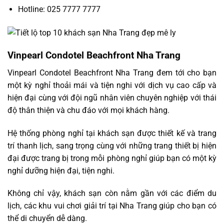
Hotline: 025 7777 7777
Vinpearl Condotel Beachfront Nha Trang
Vinpearl Condotel Beachfront Nha Trang đem tới cho bạn
một kỳ nghỉ thoải mái và tiện nghi với dịch vụ cao cấp và
hiện đại cùng với đội ngũ nhân viên chuyên nghiệp với thái
độ thân thiện và chu đáo với mọi khách hàng.
Hệ thống phòng nghỉ tại khách sạn được thiết kế và trang
trí thanh lịch, sang trọng cùng với những trang thiết bị hiện
đại được trang bị trong mỗi phòng nghỉ giúp bạn có một kỳ
nghỉ dưỡng hiện đại, tiện nghi.
Không chỉ vậy, khách sạn còn nằm gần với các điểm du
lịch, các khu vui chơi giải trí tại Nha Trang giúp cho bạn có
thể di chuyển dễ dàng.