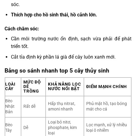
sóc.
Thích hợp cho hồ sinh thái, hồ cảnh lớn.
Cách chăm sóc:
Cần môi trường nước ổn định, sạch vừa phải để phát
triển tốt.
Cắt tỉa định kỳ phần lá già để cây luôn xanh mới.
Bảng so sánh nhanh top 5 cây thủy sinh
MỨC ĐỘ
LOÀI
KHẢ NĂNG LỌC
DỄ
ĐIỂM MẠNH CHÍNH
CÂY
NƯỚC NỔI BẬT
TRỒNG
Bèo
Hấp thụ nitrat,
Phủ mặt hồ, tạo bóng
Nhật
Rất dễ
amoni nhanh
mát cho cá
Bản
Loại bỏ nitơ,
Bèo
Lọc mạnh, xử lý nhiều
Dễ
phosphate, kim
Tây
loại ô nhiễm
loại