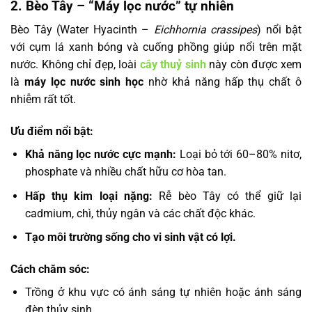
2. Bèo Tây – “Máy lọc nước” tự nhiên
Bèo Tây (Water Hyacinth –
Eichhornia crassipes
) nổi bật
với cụm lá xanh bóng và cuống phồng giúp nổi trên mặt
nước. Không chỉ đẹp, loài
cây thuỷ sinh
này còn được xem
là
máy lọc nước sinh học
nhờ khả năng hấp thụ chất ô
nhiễm rất tốt.
Ưu điểm nổi bật:
Khả năng lọc nước cực mạnh:
Loại bỏ tới 60–80% nitơ,
phosphate và nhiều chất hữu cơ hòa tan.
Hấp thụ kim loại nặng:
Rễ bèo Tây có thể giữ lại
cadmium, chì, thủy ngân và các chất độc khác.
Tạo môi trường sống cho vi sinh vật có lợi.
Cách chăm sóc:
Trồng ở khu vực có ánh sáng tự nhiên hoặc ánh sáng
đèn thủy sinh.