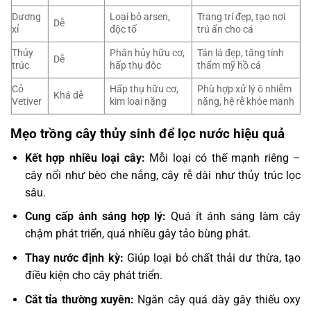
Dương
Loại bỏ arsen,
Trang trí đẹp, tạo nơi
Dễ
xỉ
độc tố
trú ẩn cho cá
Thủy
Phân hủy hữu cơ,
Tán lá đẹp, tăng tính
Dễ
trúc
hấp thụ độc
thẩm mỹ hồ cá
Cỏ
Hấp thụ hữu cơ,
Phù hợp xử lý ô nhiễm
Khá dễ
Vetiver
kim loại nặng
nặng, hệ rễ khỏe mạnh
Mẹo trồng cây thủy sinh để lọc nước hiệu quả
Kết hợp nhiều loại cây:
Mỗi loại có thế mạnh riêng –
cây nổi như bèo che nắng, cây rễ dài như thủy trúc lọc
sâu.
Cung cấp ánh sáng hợp lý:
Quá ít ánh sáng làm cây
chậm phát triển, quá nhiều gây tảo bùng phát.
Thay nước định kỳ:
Giúp loại bỏ chất thải dư thừa, tạo
điều kiện cho cây phát triển.
Cắt tỉa thường xuyên:
Ngăn cây quá dày gây thiếu oxy