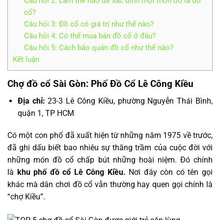
Câu hỏi 2: Làm thế nào để xác định một món đồ là đồ
cổ?
Câu hỏi 3: Đồ cổ có giá trị như thế nào?
Câu hỏi 4: Có thể mua bán đồ cổ ở đâu?
Câu hỏi 5: Cách bảo quản đồ cổ như thế nào?
Kết luận
Chợ đồ cổ Sài Gòn: Phố Đồ Cổ Lê Công Kiều
Địa chỉ:
23-3 Lê Công Kiều, phường Nguyễn Thái Bình,
quận 1, TP HCM
Có một con phố đã xuất hiện từ những năm 1975 về trước,
đã ghi dấu biết bao nhiêu sự thăng trầm của cuộc đời với
những món đồ cổ chấp bút những hoài niệm. Đó chính
là
khu phố đồ cổ Lê Công Kiều.
Nơi đây còn có tên gọi
khác mà dân chơi đồ cổ vẫn thường hay quen gọi chính là
“chợ Kiều”.