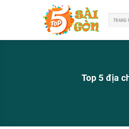
Bỏ
qua
nội
TRANG 
dung
Top 5 địa c