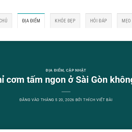
CHỦ
ĐỊA ĐIỂM
KHỎE ĐẸP
HỎI ĐÁP
MẸO
ĐỊA ĐIỂM
,
CẬP NHẬT
hỉ cơm tấm ngon ở Sài Gòn khôn
ĐĂNG VÀO
THÁNG 5 20, 2026
BỞI
THÍCH VIẾT BÀI