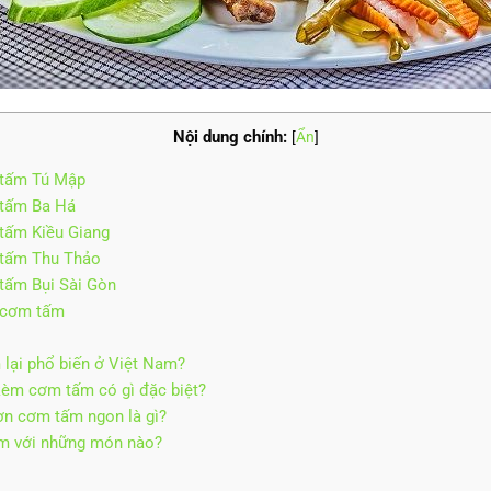
Nội dung chính:
[
Ẩn
]
 tấm Tú Mập
tấm Ba Há
tấm Kiều Giang
tấm Thu Thảo
tấm Bụi Sài Gòn
 cơm tấm
 lại phổ biến ở Việt Nam?
èm cơm tấm có gì đặc biệt?
ờn cơm tấm ngon là gì?
èm với những món nào?