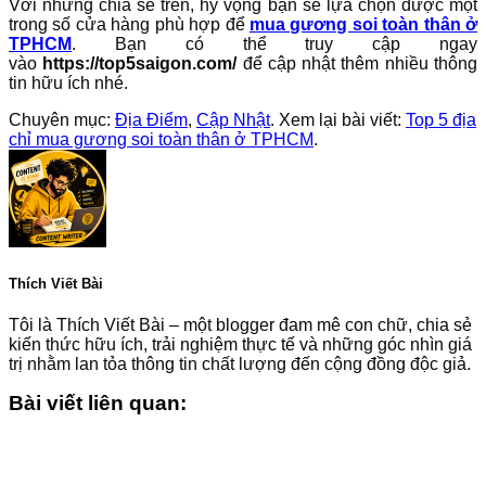
Với những chia sẻ trên, hy vọng bạn sẽ lựa chọn được một
trong số cửa hàng phù hợp để
mua gương soi toàn thân ở
TPHCM
. Bạn có thể truy cập ngay
vào
https://top5saigon.com/
để cập nhật thêm nhiều thông
tin hữu ích nhé.
Chuyên mục:
Địa Điểm
,
Cập Nhật
. Xem lại bài viết:
Top 5 địa
chỉ mua gương soi toàn thân ở TPHCM
.
Thích Viết Bài
Tôi là Thích Viết Bài – một blogger đam mê con chữ, chia sẻ
kiến thức hữu ích, trải nghiệm thực tế và những góc nhìn giá
trị nhằm lan tỏa thông tin chất lượng đến cộng đồng độc giả.
Bài viết liên quan: