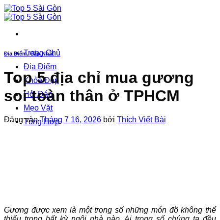
Bỏ
qua
nội
dung
Trang Chủ
Địa Điểm
,
Cập Nhật
Địa Điểm
Top 5 địa chỉ mua gương
Khỏe Đẹp
soi toàn thân ở TPHCM
Hỏi Đáp
Mẹo Vặt
Đăng vào
Tháng 7 16, 2026
bởi
Thích Viết Bài
Tổng Hợp
Gương được xem là một trong số những món đồ không thể
thiếu trong bất kỳ ngôi nhà nào. Ai trong số chúng ta đều