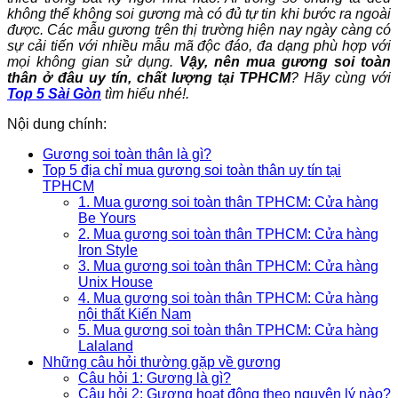
không thể không soi gương mà có đủ tự tin khi bước ra ngoài
được. Các mẫu gương trên thị trường hiện nay ngày càng có
sự cải tiến với nhiều mẫu mã độc đáo, đa dạng phù hợp với
mọi không gian sử dụng.
Vậy, nên mua
gương soi toàn
thân
ở đâu uy tín, chất lượng tại TPHCM
? Hãy cùng với
Top 5 Sài Gòn
tìm hiểu nhé!.
Nội dung chính:
Gương soi toàn thân là gì?
Top 5 địa chỉ mua gương soi toàn thân uy tín tại
TPHCM
1. Mua gương soi toàn thân TPHCM: Cửa hàng
Be Yours
2. Mua gương soi toàn thân TPHCM: Cửa hàng
Iron Style
3. Mua gương soi toàn thân TPHCM: Cửa hàng
Unix House
4. Mua gương soi toàn thân TPHCM: Cửa hàng
nội thất Kiến Nam
5. Mua gương soi toàn thân TPHCM: Cửa hàng
Lalaland
Những câu hỏi thường gặp về gương
Câu hỏi 1: Gương là gì?
Câu hỏi 2: Gương hoạt động theo nguyên lý nào?