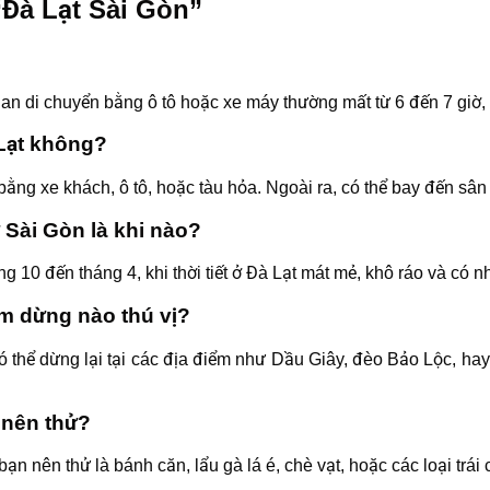
“Đà Lạt Sài Gòn”
n di chuyển bằng ô tô hoặc xe máy thường mất từ 6 đến 7 giờ, t
 Lạt không?
bằng xe khách, ô tô, hoặc tàu hỏa. Ngoài ra, có thể bay đến sâ
ừ Sài Gòn là khi nào?
ng 10 đến tháng 4, khi thời tiết ở Đà Lạt mát mẻ, khô ráo và có nhi
ểm dừng nào thú vị?
 có thể dừng lại tại các địa điểm như Dầu Giây, đèo Bảo Lộc, 
 nên thử?
ạn nên thử là bánh căn, lẩu gà lá é, chè vạt, hoặc các loại trái