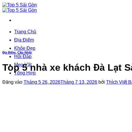
Bỏ
qua
nội
dung
Trang Chủ
Địa Điểm
Khỏe Đẹp
Địa Điểm
,
Cập Nhật
Hỏi Đáp
Top 5 nhà xe khách Đà Lạt Sà
Mẹo Vặt
Tổng Hợp
Đăng vào
Tháng 5 26, 2026
Tháng 7 13, 2026
bởi
Thích Viết B