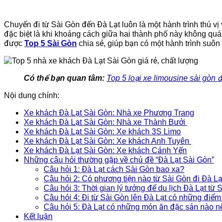
Chuyến đi từ Sài Gòn đến Đà Lạt luôn là một hành trình thú vị 
đặc biệt là khi khoảng cách giữa hai thành phố này không quá
được
Top 5 Sài Gòn
chia sẻ, giúp bạn có một hành trình suôn 
Có thể bạn quan tâm:
Top 5 loại xe limousine sài gòn đi
Nội dung chính:
Xe khách Đà Lạt Sài Gòn: Nhà xe Phương Trang
Xe khách Đà Lạt Sài Gòn: Nhà xe Thành Bưởi
Xe khách Đà Lạt Sài Gòn: Xe khách 3S Limo
Xe khách Đà Lạt Sài Gòn: Xe khách Anh Tuyên
Xe khách Đà Lạt Sài Gòn: Xe khách Cảnh Yến
Những câu hỏi thường gặp về chủ đề “Đà Lạt Sài Gòn”
Câu hỏi 1: Đà Lạt cách Sài Gòn bao xa?
Câu hỏi 2: Có phương tiện nào từ Sài Gòn đi Đà L
Câu hỏi 3: Thời gian lý tưởng để du lịch Đà Lạt từ 
Câu hỏi 4: Đi từ Sài Gòn lên Đà Lạt có những điểm
Câu hỏi 5: Đà Lạt có những món ăn đặc sản nào n
Kết luận