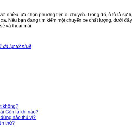
với nhiều lựa chọn phương tiện di chuyển. Trong đó, ô tô là sự l
 xa. Nếu bạn đang tìm kiếm một chuyến xe chất lượng, dưới đây
sẻ và thoải mái.
 đà lạt tốt nhất
ạt không?
Sài Gòn là khi nào?
 dừng nào thú vị?
ên thử?