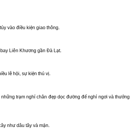
ùy vào điều kiện giao thông.
n bay Liên Khương gần Đà Lạt.
ều lễ hội, sự kiện thú vị.
hay những trạm nghỉ chân đẹp dọc đường để nghỉ ngơi và thưởng
 cây như dâu tây và mận.