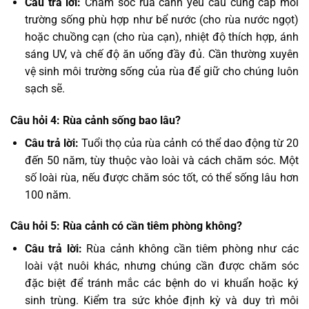
Câu trả lời:
Chăm sóc rùa cảnh yêu cầu cung cấp môi
trường sống phù hợp như bể nước (cho rùa nước ngọt)
hoặc chuồng cạn (cho rùa cạn), nhiệt độ thích hợp, ánh
sáng UV, và chế độ ăn uống đầy đủ. Cần thường xuyên
vệ sinh môi trường sống của rùa để giữ cho chúng luôn
sạch sẽ.
Câu hỏi 4: Rùa cảnh sống bao lâu?
Câu trả lời:
Tuổi thọ của rùa cảnh có thể dao động từ 20
đến 50 năm, tùy thuộc vào loài và cách chăm sóc. Một
số loài rùa, nếu được chăm sóc tốt, có thể sống lâu hơn
100 năm.
Câu hỏi 5: Rùa cảnh có cần tiêm phòng không?
Câu trả lời:
Rùa cảnh không cần tiêm phòng như các
loài vật nuôi khác, nhưng chúng cần được chăm sóc
đặc biệt để tránh mắc các bệnh do vi khuẩn hoặc ký
sinh trùng. Kiểm tra sức khỏe định kỳ và duy trì môi