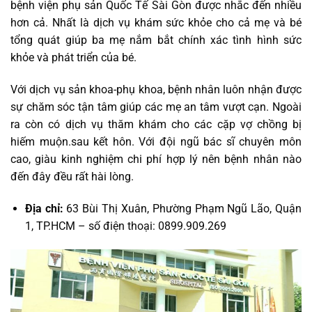
bệnh viện phụ sản Quốc Tế Sài Gòn được nhắc đến nhiều
hơn cả. Nhất là dịch vụ khám sức khỏe cho cả mẹ và bé
tổng quát giúp ba mẹ nắm bắt chính xác tình hình sức
khỏe và phát triển của bé.
Với dịch vụ sản khoa-phụ khoa, bệnh nhân luôn nhận được
sự chăm sóc tận tâm giúp các mẹ an tâm vượt cạn. Ngoài
ra còn có dịch vụ thăm khám cho các cặp vợ chồng bị
hiếm muộn.sau kết hôn. Với đội ngũ bác sĩ chuyên môn
cao, giàu kinh nghiệm chi phí hợp lý nên bệnh nhân nào
đến đây đều rất hài lòng.
Địa chỉ:
63 Bùi Thị Xuân, Phường Phạm Ngũ Lão, Quận
1, TP.HCM – số điện thoại: 0899.909.269