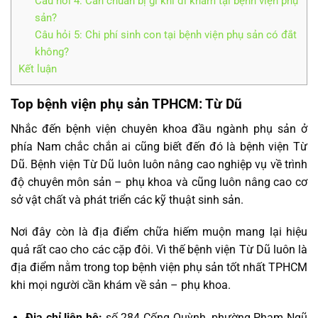
Câu hỏi 4: Cần chuẩn bị gì khi đi khám tại bệnh viện phụ
sản?
Câu hỏi 5: Chi phí sinh con tại bệnh viện phụ sản có đắt
không?
Kết luận
Top bệnh viện phụ sản TPHCM: Từ Dũ
Nhắc đến bệnh viện chuyên khoa đầu ngành phụ sản ở
phía Nam chắc chắn ai cũng biết đến đó là bệnh viện Từ
Dũ. Bệnh viện Từ Dũ luôn luôn nâng cao nghiệp vụ về trình
độ chuyên môn sản – phụ khoa và cũng luôn nâng cao cơ
sở vật chất và phát triển các kỹ thuật sinh sản.
Nơi đây còn là địa điểm chữa hiếm muộn mang lại hiệu
quả rất cao cho các cặp đôi. Vì thế bệnh viện Từ Dũ luôn là
địa điểm nằm trong top bệnh viện phụ sản tốt nhất TPHCM
khi mọi người cần khám về sản – phụ khoa.
Địa chỉ liên hệ:
số 284 Cống Quỳnh, phường Phạm Ngũ