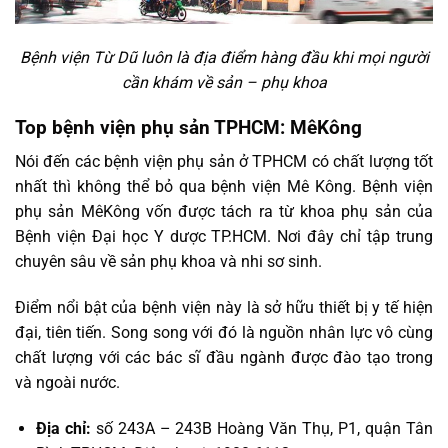
Bệnh viện Từ Dũ luôn là địa điểm hàng đầu khi mọi người
cần khám về sản – phụ khoa
Top bệnh viện phụ sản TPHCM: MêKông
Nói đến các bệnh viện phụ sản ở TPHCM có chất lượng tốt
nhất thì không thể bỏ qua bệnh viện Mê Kông. Bệnh viện
phụ sản MêKông vốn được tách ra từ khoa phụ sản của
Bệnh viện Đại học Y dược TP.HCM. Nơi đây chỉ tập trung
chuyên sâu về sản phụ khoa và nhi sơ sinh.
Điểm nổi bật của bệnh viện này là sở hữu thiết bị y tế hiện
đại, tiên tiến. Song song với đó là nguồn nhân lực vô cùng
chất lượng với các bác sĩ đầu ngành được đào tạo trong
và ngoài nước.
Địa chỉ:
số 243A – 243B Hoàng Văn Thụ, P1, quận Tân