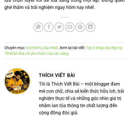
lựa chọn tuyệt vời để tỏa sáng trong mọi dịp. Đừng quên
ghé thăm và trải nghiệm ngay hôm nay nhé!.
Chuyên mục:
Địa Điểm
,
Cập Nhật
. Xem lại bài viết:
Top 5 shop váy đẹp tại
TPHCM: Địa chỉ yêu thích của các nàng
.
THÍCH VIẾT BÀI
Tôi là Thích Viết Bài – một blogger đam
mê con chữ, chia sẻ kiến thức hữu ích, trải
nghiệm thực tế và những góc nhìn giá trị
nhằm lan tỏa thông tin chất lượng đến
cộng đồng độc giả.