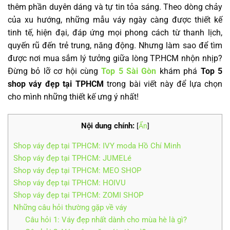
thêm phần duyên dáng và tự tin tỏa sáng. Theo dòng chảy
của xu hướng, những mẫu váy ngày càng được thiết kế
tinh tế, hiện đại, đáp ứng mọi phong cách từ thanh lịch,
quyến rũ đến trẻ trung, năng động. Nhưng làm sao để tìm
được nơi mua sắm lý tưởng giữa lòng TP.HCM nhộn nhịp?
Đừng bỏ lỡ cơ hội cùng
Top 5 Sài Gòn
khám phá
Top 5
shop váy đẹp tại TPHCM
trong bài viết này để lựa chọn
cho mình những thiết kế ưng ý nhất!
Nội dung chính:
[
Ẩn
]
Shop váy đẹp tại TPHCM: IVY moda Hồ Chí Minh
Shop váy đẹp tại TPHCM: JUMELé
Shop váy đẹp tại TPHCM: MEO SHOP
Shop váy đẹp tại TPHCM: HOIVU
Shop váy đẹp tại TPHCM: ZOMI SHOP
Những câu hỏi thường gặp về váy
Câu hỏi 1: Váy đẹp nhất dành cho mùa hè là gì?