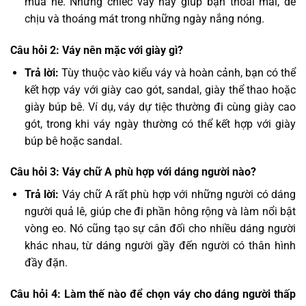
mùa hè. Những chiếc váy này giúp bạn thoải mái, dễ
chịu và thoáng mát trong những ngày nắng nóng.
Câu hỏi 2: Váy nên mặc với giày gì?
Trả lời:
Tùy thuộc vào kiểu váy và hoàn cảnh, bạn có thể
kết hợp váy với giày cao gót, sandal, giày thể thao hoặc
giày búp bê. Ví dụ, váy dự tiệc thường đi cùng giày cao
gót, trong khi váy ngày thường có thể kết hợp với giày
búp bê hoặc sandal.
Câu hỏi 3: Váy chữ A phù hợp với dáng người nào?
Trả lời:
Váy chữ A rất phù hợp với những người có dáng
người quả lê, giúp che đi phần hông rộng và làm nổi bật
vòng eo. Nó cũng tạo sự cân đối cho nhiều dáng người
khác nhau, từ dáng người gầy đến người có thân hình
đầy đặn.
Câu hỏi 4: Làm thế nào để chọn váy cho dáng người thấp