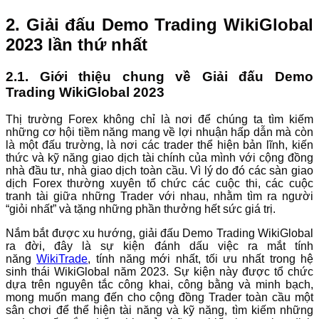
2. Giải đấu Demo Trading WikiGlobal
2023 lần thứ nhất
2.1. Giới thiệu chung về Giải đấu Demo
Trading WikiGlobal 2023
Thị trường Forex không chỉ là nơi để chúng ta tìm kiếm
những cơ hội tiềm năng mang về lợi nhuận hấp dẫn mà còn
là một đấu trường, là nơi các trader thể hiện bản lĩnh, kiến
thức và kỹ năng giao dịch tài chính của mình với cộng đồng
nhà đầu tư, nhà giao dịch toàn cầu. Vì lý do đó các sàn giao
dịch Forex thường xuyên tổ chức các cuộc thi, các cuộc
tranh tài giữa những Trader với nhau, nhằm tìm ra người
“giỏi nhất” và tặng những phần thưởng hết sức giá trị.
Nắm bắt được xu hướng, giải đấu Demo Trading WikiGlobal
ra đời, đây là sự kiện đánh dấu việc ra mắt tính
năng
WikiTrade
, tính năng mới nhất, tối ưu nhất trong hệ
sinh thái WikiGlobal năm 2023. Sự kiện này được tổ chức
dựa trên nguyên tắc công khai, công bằng và minh bạch,
mong muốn mang đến cho cộng đồng Trader toàn cầu một
sân chơi để thể hiện tài năng và kỹ năng, tìm kiếm những