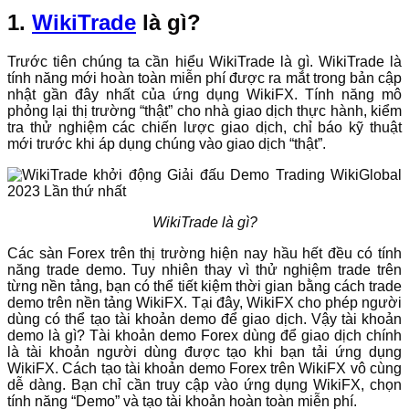
1.
WikiTrade
là gì?
Trước tiên chúng ta cần hiểu WikiTrade là gì. WikiTrade là
tính năng mới hoàn toàn miễn phí được ra mắt trong bản cập
nhật gần đây nhất của ứng dụng WikiFX. Tính năng mô
phỏng lại thị trường “thật” cho nhà giao dịch thực hành, kiểm
tra thử nghiệm các chiến lược giao dịch, chỉ báo kỹ thuật
mới trước khi áp dụng chúng vào giao dịch “thật”.
WikiTrade là gì?
Các sàn Forex trên thị trường hiện nay hầu hết đều có tính
năng trade demo. Tuy nhiên thay vì thử nghiệm trade trên
từng nền tảng, bạn có thể tiết kiệm thời gian bằng cách trade
demo trên nền tảng WikiFX. Tại đây, WikiFX cho phép người
dùng có thể tạo tài khoản demo để giao dịch. Vậy tài khoản
demo là gì? Tài khoản demo Forex dùng để giao dịch chính
là tài khoản người dùng được tạo khi bạn tải ứng dụng
WikiFX. Cách tạo tài khoản demo Forex trên WikiFX vô cùng
dễ dàng. Bạn chỉ cần truy cập vào ứng dụng WikiFX, chọn
tính năng “Demo” và tạo tài khoản hoàn toàn miễn phí.