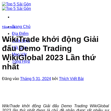
Bỏ
qua
nội
dung
Trang Chủ
Tổng Hợp
Địa Điểm
WikiTrade khởi động Giải
Khỏe Đẹp
đấu Demo Trading
Hỏi Đáp
Mẹo Vặt
WikiGlobal 2023 Lần thứ
Tổng Hợp
nhất
Đăng vào
Tháng 5 31, 2024
bởi
Thích Viết Bài
WikiTrade khởi động Giải đấu Demo Trading WikiGlobal
2023 lần thứ nhất đang là chủ đề nhận được rất nhiều sự