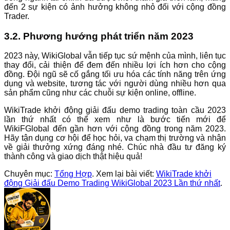
đến 2 sự kiện có ảnh hưởng không nhỏ đối với cộng đồng
Trader.
3.2. Phương hướng phát triển năm 2023
2023 này, WikiGlobal vẫn tiếp tục sứ mệnh của mình, liên tục
thay đổi, cải thiện để đem đến nhiều lợi ích hơn cho cộng
đồng. Đội ngũ sẽ cố gắng tối ưu hóa các tính năng trên ứng
dụng và website, tương tác với người dùng nhiều hơn qua
sản phẩm cũng như các chuỗi sự kiện online, offline.
WikiTrade khởi động giải đấu demo trading toàn cầu 2023
lần thứ nhất có thể xem như là bước tiến mới để
WikiFGlobal đến gần hơn với cộng đồng trong năm 2023.
Hãy tận dụng cơ hội để học hỏi, va chạm thị trường và nhận
về giải thưởng xứng đáng nhé. Chúc nhà đầu tư đăng ký
thành công và giao dịch thật hiệu quả!
Chuyên mục:
Tổng Hợp
. Xem lại bài viết:
WikiTrade khởi
động Giải đấu Demo Trading WikiGlobal 2023 Lần thứ nhất
.