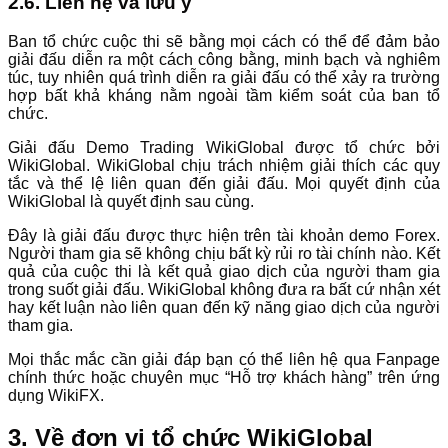
2.6. Liên hệ và lưu ý
Ban tổ chức cuộc thi sẽ bằng mọi cách có thể để đảm bảo
giải đấu diễn ra một cách công bằng, minh bạch và nghiêm
túc, tuy nhiên quá trình diễn ra giải đấu có thể xảy ra trường
hợp bất khả kháng nằm ngoài tầm kiểm soát của ban tổ
chức.
Giải đấu Demo Trading WikiGlobal được tổ chức bởi
WikiGlobal. WikiGlobal chịu trách nhiệm giải thích các quy
tắc và thể lệ liên quan đến giải đấu. Mọi quyết định của
WikiGlobal là quyết định sau cùng.
Đây là giải đấu được thực hiện trên tài khoản demo Forex.
Người tham gia sẽ không chịu bất kỳ rủi ro tài chính nào. Kết
quả của cuộc thi là kết quả giao dịch của người tham gia
trong suốt giải đấu. WikiGlobal không đưa ra bất cứ nhận xét
hay kết luận nào liên quan đến kỹ năng giao dịch của người
tham gia.
Mọi thắc mắc cần giải đáp bạn có thể liên hệ qua Fanpage
chính thức hoặc chuyên mục “Hỗ trợ khách hàng” trên ứng
dụng WikiFX.
3. Về đơn vị tổ chức WikiGlobal