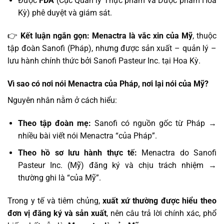
Được
FDA
(Cục Quản lý Thực phẩm và Dược phẩm Hoa
Kỳ) phê duyệt và giám sát.
👉
Kết luận ngắn gọn:
Menactra là vắc xin của Mỹ
, thuộc
tập đoàn Sanofi (Pháp), nhưng được sản xuất – quản lý –
lưu hành chính thức bởi Sanofi Pasteur Inc. tại Hoa Kỳ.
Vì sao có nơi nói Menactra của Pháp, nơi lại nói của Mỹ?
Nguyên nhân nằm ở cách hiểu:
Theo tập đoàn mẹ:
Sanofi có nguồn gốc từ Pháp →
nhiều bài viết nói Menactra “của Pháp”.
Theo hồ sơ lưu hành thực tế:
Menactra do Sanofi
Pasteur Inc. (Mỹ) đăng ký và chịu trách nhiệm →
thường ghi là “của Mỹ”.
Trong y tế và tiêm chủng,
xuất xứ thường được hiểu theo
đơn vị đăng ký và sản xuất
, nên câu trả lời chính xác, phổ