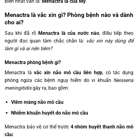
biến nhất vẫn là:
Menactra là của Mỹ
.
Menactra là vắc xin gì? Phòng bệnh nào và dành
cho ai?
Sau khi đã rõ
Menactra là của nước nào
, điều tiếp theo
người đọc quan tâm chắc chắn là:
vắc xin này dùng để
làm gì và ai nên tiêm?
Menactra phòng bệnh gì?
Menactra là
vắc xin não mô cầu liên hợp
, có tác dụng
phòng ngừa các bệnh nguy hiểm do vi khuẩn
Neisseria
meningitidis
gây ra, bao gồm:
Viêm màng não mô cầu
Nhiễm khuẩn huyết do não mô cầu
Menactra bảo vệ cơ thể trước
4 nhóm huyết thanh não mô
cầu
: