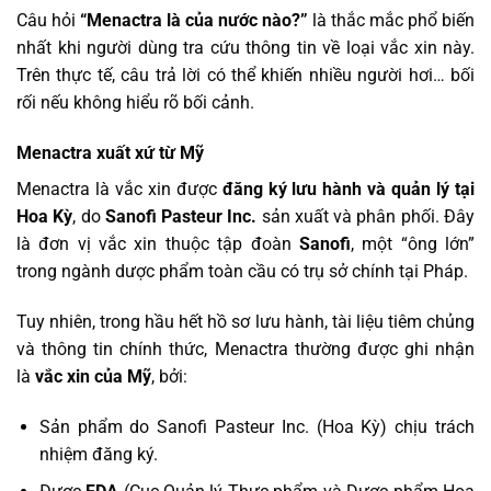
Câu hỏi
“Menactra là của nước nào?”
là thắc mắc phổ biến
nhất khi người dùng tra cứu thông tin về loại vắc xin này.
Trên thực tế, câu trả lời có thể khiến nhiều người hơi… bối
rối nếu không hiểu rõ bối cảnh.
Menactra xuất xứ từ Mỹ
Menactra là vắc xin được
đăng ký lưu hành và quản lý tại
Hoa Kỳ
, do
Sanofi Pasteur Inc.
sản xuất và phân phối. Đây
là đơn vị vắc xin thuộc tập đoàn
Sanofi
, một “ông lớn”
trong ngành dược phẩm toàn cầu có trụ sở chính tại Pháp.
Tuy nhiên, trong hầu hết hồ sơ lưu hành, tài liệu tiêm chủng
và thông tin chính thức, Menactra thường được ghi nhận
là
vắc xin của Mỹ
, bởi:
Sản phẩm do Sanofi Pasteur Inc. (Hoa Kỳ) chịu trách
nhiệm đăng ký.