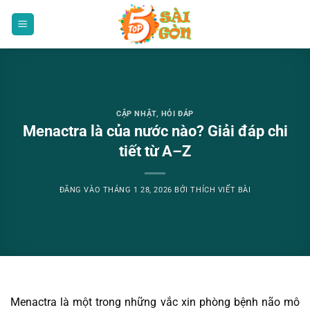
Bỏ
qua
nội
dung
CẬP NHẬT
,
HỎI ĐÁP
Menactra là của nước nào? Giải đáp chi
tiết từ A–Z
ĐĂNG VÀO
THÁNG 1 28, 2026
BỞI
THÍCH VIẾT BÀI
Menactra là một trong những vắc xin phòng bệnh não mô