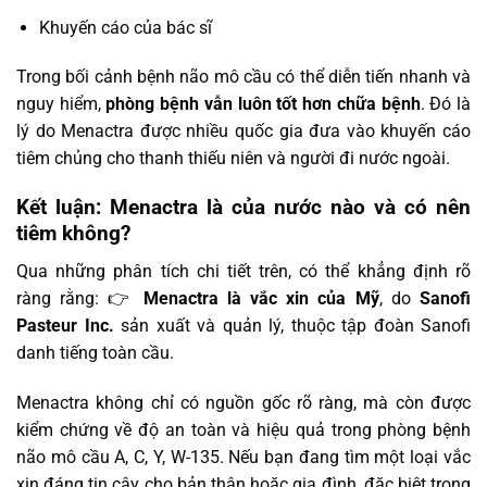
Khuyến cáo của bác sĩ
Trong bối cảnh bệnh não mô cầu có thể diễn tiến nhanh và
nguy hiểm,
phòng bệnh vẫn luôn tốt hơn chữa bệnh
. Đó là
lý do Menactra được nhiều quốc gia đưa vào khuyến cáo
tiêm chủng cho thanh thiếu niên và người đi nước ngoài.
Kết luận: Menactra là của nước nào và có nên
tiêm không?
Qua những phân tích chi tiết trên, có thể khẳng định rõ
ràng rằng: 👉
Menactra là vắc xin của Mỹ
, do
Sanofi
Pasteur Inc.
sản xuất và quản lý, thuộc tập đoàn Sanofi
danh tiếng toàn cầu.
Menactra không chỉ có nguồn gốc rõ ràng, mà còn được
kiểm chứng về độ an toàn và hiệu quả trong phòng bệnh
não mô cầu A, C, Y, W-135. Nếu bạn đang tìm một loại vắc
xin đáng tin cậy cho bản thân hoặc gia đình, đặc biệt trong