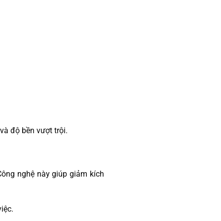
à độ bền vượt trội.
 Công nghệ này giúp giảm kích
iệc.