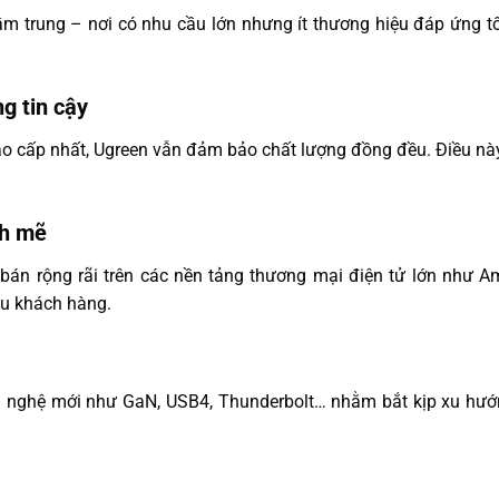
ầm trung – nơi có nhu cầu lớn nhưng ít thương hiệu đáp ứng 
g tin cậy
o cấp nhất, Ugreen vẫn đảm bảo chất lượng đồng đều. Điều nà
nh mẽ
án rộng rãi trên các nền tảng thương mại điện tử lớn như 
ệu khách hàng.
g nghệ mới như GaN, USB4, Thunderbolt… nhằm bắt kịp xu hướn