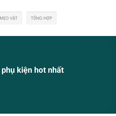
MẸO VẶT
TỔNG HỢP
phụ kiện hot nhất