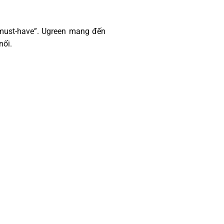
must-have”. Ugreen mang đến
nối.