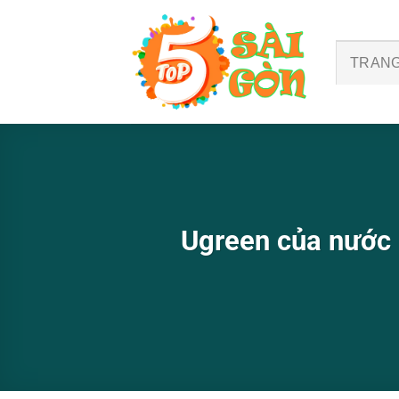
Bỏ
qua
nội
TRANG
dung
Ugreen của nước 