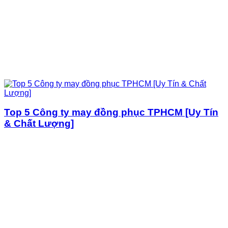
Top 5 Công ty may đồng phục TPHCM [Uy Tín
& Chất Lượng]