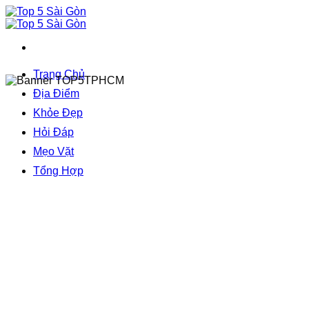
Bỏ
qua
nội
dung
Trang Chủ
Địa Điểm
Khỏe Đẹp
Hỏi Đáp
Mẹo Vặt
Tổng Hợp